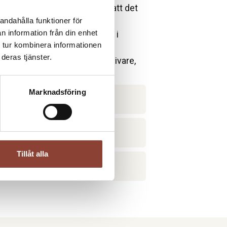
h arbetsmiljöärenden. Se till att det
nsion.
andahålla funktioner för
n information från din enhet
ästjobb med goda arbetsvillkor i
 tur kombinera informationen
deras tjänster.
r i första hand Gröna Arbetsgivare,
Marknadsföring
agare och arbetsgivare
Tillåt alla
 anställa