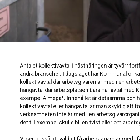
Antalet kollektivavtal i hästnäringen är tyvärr fortf
andra branscher. I dagsläget har Kommunal cirka 
kollektivavtal där arbetsgivaren är med i en arbe
hängavtal där arbetsplatsen bara har avtal med K
exempel Almega*. Innehållet är detsamma och h
kollektivavtal eller hängavtal är man skyldig att fö
verksamheten inte är med i en arbetsgivarorganis
det till exempel skulle bli en tvist eller om arbets
Vi ser också att väldigt få arbetstagare är med i