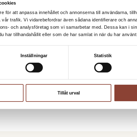
cookies
även där få stöttning i olika typer av personal- oc
finns försäkringar och avsättning till framtida pe
e för att anpassa innehållet och annonserna till användarna, tillh
vår trafik. Vi vidarebefordrar även sådana identifierare och anna
Vi arbetar för vår vision ”attraktiva och trygga h
nnons- och analysföretag som vi samarbetar med. Dessa kan i sin
professionella och hållbara verksamheter”.
har tillhandahållit eller som de har samlat in när du har använt 
* Det finns också andra arbetsgivarorganisatione
Fremia och Arbetsgivaralliansen.
Inställningar
Statistik
Debattartikel Hippson
Läs mer om vad som gäller för arbetst
Tillåt urval
Läs mer om vad som gäller när man ska