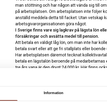
man stöttning och har någon att vända sig till om m
på arbetsplatsen. Om arbetsplatsen inte följer 
anställd meddela detta till facket. Utan vetskap k
arbetsgivarorganisationen göra något.
I Sverige finns vare sig lagkrav på lägsta lön el
försäkringar och avsätta medel till pension.
Att betala en väldigt låg lön, om man inte har kollek
betala svart eller att ge fri stallplats eller boend
Har arbetsplatsen däremot tecknat kollektivavtal
betala en lägstalön beroende på medarbetarnas 
tre års vana är den drygt 24 000 kr. Här finns ock
övertid och obekväm arbetstid.
Våra råd
Vårt råd till arbetstagare är att gå med i facket o
inte är bra på din arbetsplats.
Gynna inte
oseriösa
Information
villkor
,
även om det lockas med möjligheten att
ta
träning
.
Arbetsgivare uppmanar vi att gå med i en