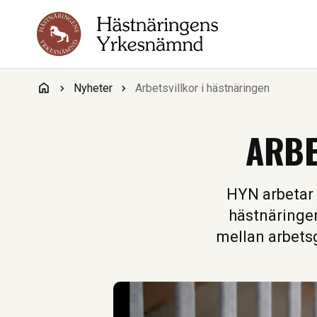
Hoppa till innehåll
Nyheter
Arbetsvillkor i hästnäringen
ARBE
HYN arbetar 
hästnäringen
mellan arbet