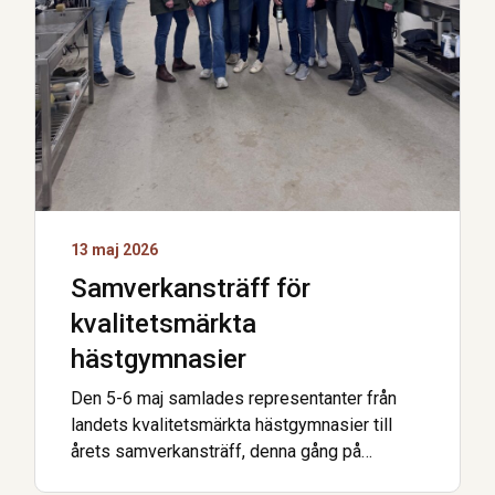
13 maj 2026
Samverkansträff för
kvalitetsmärkta
hästgymnasier
Den 5-6 maj samlades representanter från
landets kvalitetsmärkta hästgymnasier till
årets samverkansträff, denna gång på
Axevalla Hästcentrum. Förra veckan var det …