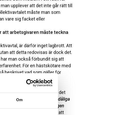
an upplever att det inte går rätt till
kollektivavtalet måste man som
an vare sig facket eller
ler att arbetsgivaren måste teckna
tivavtal, är därför inget lagbrott. Att
e utan att detta redovisas är dock det.
 har man också förbundit sig att
erfarenhet. För en hästskötare med
så beskrivet vad som gäller för
ch ta hjälp om du upplever att det
 aktörer genom att acceptera dåliga
Om
 hand om
fina hästar eller
få
egen
 arbetsgivarorganisation för att