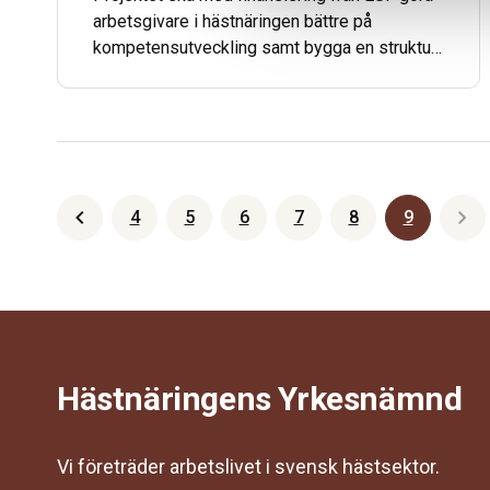
arbetsgivare i hästnäringen bättre på
kompetensutveckling samt bygga en struktur
som kan stötta branschens verksamheter och
företag.
4
5
6
7
8
9
Föregående
Näst
Hästnäringens Yrkesnämnd
Vi företräder arbetslivet i svensk hästsektor.