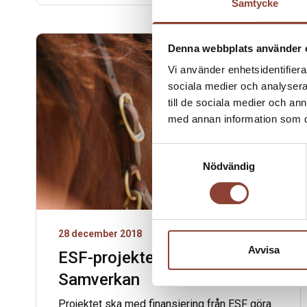
Samtycke
Denna webbplats använder 
Vi använder enhetsidentifierar
sociala medier och analysera 
till de sociala medier och a
med annan information som du 
Samtyckesval
Nödvändig
28 december 2018
Avvisa
ESF-projektet Kompetens i
Samverkan
Projektet ska med finansiering från ESF göra