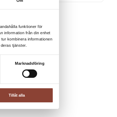
Om
Schysst Stall - initiativet mot sexuella
trakasserier i hästnäringen.
andahålla funktioner för
n information från din enhet
 tur kombinera informationen
deras tjänster.
Marknadsföring
Tillåt alla