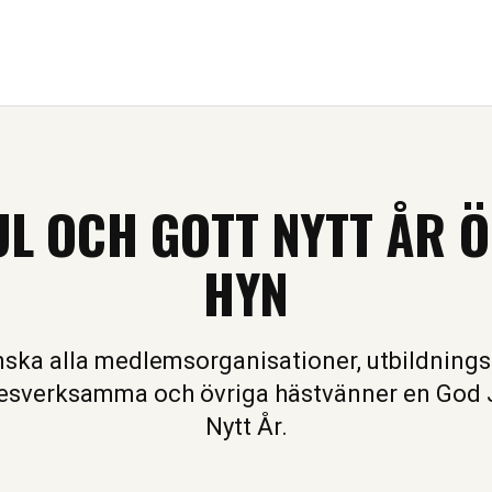
UL OCH GOTT NYTT ÅR 
HYN
nska alla medlemsorganisationer, utbildning
kesverksamma och övriga hästvänner en God J
Nytt År.