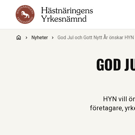
Hoppa till innehåll
Nyheter
God Jul och Gott Nytt År önskar HYN
GOD J
HYN vill ö
företagare, yr