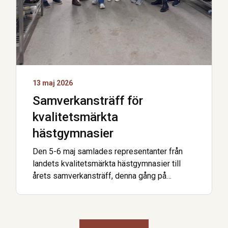
13 maj 2026
Samverkansträff för
kvalitetsmärkta
hästgymnasier
Den 5-6 maj samlades representanter från
landets kvalitetsmärkta hästgymnasier till
årets samverkansträff, denna gång på
Axevalla Hästcentrum. Förra veckan var det …