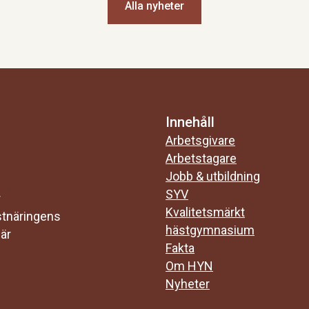
Alla nyheter
Innehåll
Arbetsgivare
Arbetstagare
Jobb & utbildning
SYV
r
Kvalitetsmärkt
stnäringens
hästgymnasium
 är
Fakta
Om HYN
Nyheter