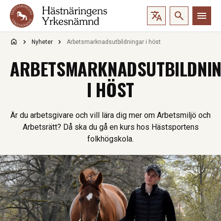
Hoppa till innehåll
Nyheter
Arbetsmarknadsutbildningar i höst
ARBETSMARKNADSUTBILDNI
I HÖST
Är du arbetsgivare och vill lära dig mer om Arbetsmiljö och
Arbetsrätt? Då ska du gå en kurs hos Hästsportens
folkhögskola.