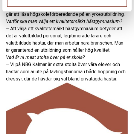
välutbildade och snälla. Föräldrarna undrar oftast om det
går att läsa högskoleförberedande på en yrkesutbildning.
Varför ska man välja ett kvalitetsmärkt hästgymnasium?
– Att välja ett kvalitetsmärkt hästgymnasium betyder att
det är välutbildad personal, legitimerade lärare och
välutbildade hästar, där man arbetar nära branschen. Man
är garanterad en utbildning som håller hög kvalitet.
Vad är ni mest stolta över på er skola?
– Vi på NBG Kalmar är extra stolta över våra elever och
hästar som är ute på tävlingsbanorna i både hoppning och
dressyr, där de hävdar sig väl bland privatägda hästar.