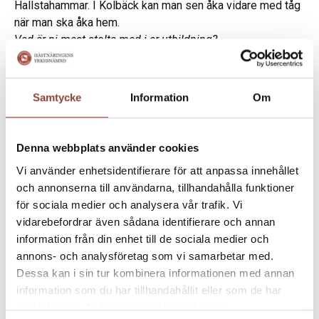
Hallstahammar. I Kolbäck kan man sen åka vidare med tåg
när man ska åka hem.
Vad är ni mest stolta med i er utbildning?
Våra fantastiska hästar, våra duktiga elever och våra
professionella lärare. Vår anläggning ger otroliga
möjligheter och bär på en tradition i att utbilda hästar och
Samtycke
Information
Om
människor.
Naturbruksgymnasiet Kalmar
Marie Lindgren, hästlärare
Denna webbplats använder cookies
Vi använder enhetsidentifierare för att anpassa innehållet
och annonserna till användarna, tillhandahålla funktioner
för sociala medier och analysera vår trafik. Vi
vidarebefordrar även sådana identifierare och annan
information från din enhet till de sociala medier och
annons- och analysföretag som vi samarbetar med.
Dessa kan i sin tur kombinera informationen med annan
information som du har tillhandahållit eller som de har
samlat in när du har använt deras tjänster.