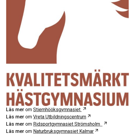
Öppnas i ny flik
Läs mer
om
Stiernhööksgymnasiet
Öppnas i ny flik
Läs mer
om
Vreta Utbildningscentrum
Öppnas i ny f
Läs mer
om
Ridsportgymnasiet Strömsholm
Öppnas i ny flik
Läs mer
om
Naturbruksgymnasiet Kalmar