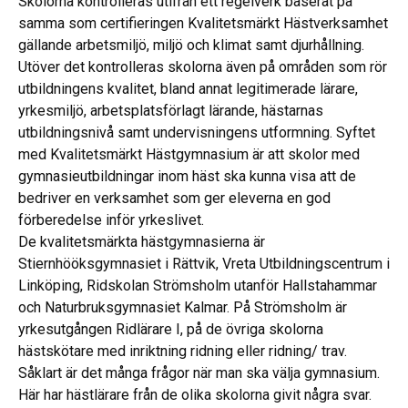
Skolorna kontrolleras utifrån ett regelverk baserat på
samma som certifieringen Kvalitetsmärkt Hästverksamhet
gällande arbetsmiljö, miljö och klimat samt djurhållning.
Utöver det kontrolleras skolorna även på områden som rör
utbildningens kvalitet, bland annat legitimerade lärare,
yrkesmiljö, arbetsplatsförlagt lärande, hästarnas
utbildningsnivå samt undervisningens utformning. Syftet
med Kvalitetsmärkt Hästgymnasium är att skolor med
gymnasieutbildningar inom häst ska kunna visa att de
bedriver en verksamhet som ger eleverna en god
förberedelse inför yrkeslivet.
De kvalitetsmärkta hästgymnasierna är
Stiernhööksgymnasiet i Rättvik, Vreta Utbildningscentrum i
Linköping, Ridskolan Strömsholm utanför Hallstahammar
och Naturbruksgymnasiet Kalmar. På Strömsholm är
yrkesutgången Ridlärare I, på de övriga skolorna
hästskötare med inriktning ridning eller ridning/ trav.
Såklart är det många frågor när man ska välja gymnasium.
Här har hästlärare från de olika skolorna givit några svar.