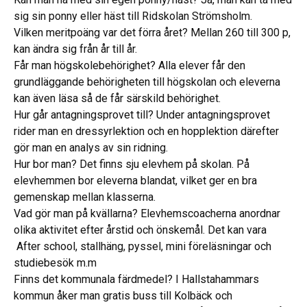
sig sin ponny eller häst till Ridskolan Strömsholm.
Vilken meritpoäng var det förra året? Mellan 260 till 300 p,
kan ändra sig från år till år.
Får man högskolebehörighet? Alla elever får den
grundläggande behörigheten till högskolan och eleverna
kan även läsa så de får särskild behörighet.
Hur går antagningsprovet till? Under antagningsprovet
rider man en dressyrlektion och en hopplektion därefter
gör man en analys av sin ridning.
Hur bor man? Det finns sju elevhem på skolan. På
elevhemmen bor eleverna blandat, vilket ger en bra
gemenskap mellan klasserna.
Vad gör man på kvällarna? Elevhemscoacherna anordnar
olika aktivitet efter årstid och önskemål. Det kan vara
After school, stallhäng, pyssel, mini föreläsningar och
studiebesök m.m
Finns det kommunala färdmedel? I Hallstahammars
kommun åker man gratis buss till Kolbäck och