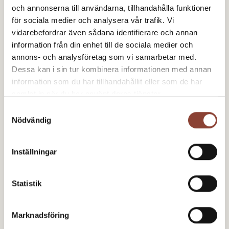
och annonserna till användarna, tillhandahålla funktioner
för sociala medier och analysera vår trafik. Vi
vidarebefordrar även sådana identifierare och annan
information från din enhet till de sociala medier och
annons- och analysföretag som vi samarbetar med.
Dessa kan i sin tur kombinera informationen med annan
information som du har tillhandahållit eller som de har
samlat in när du har använt deras tjänster.
Samtyckesval
Nödvändig
24 juni 2026
Arbetsmiljö­utbildningar i höst
Inställningar
Hästsportens folkhögskola erbjuder fortsatt olika
arbetsmiljöutbildningar kostnadsfritt. Passa på och
Statistik
anmäl dig nu!
Marknadsföring