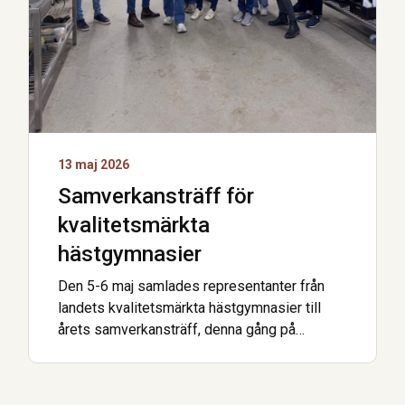
13 maj 2026
Samverkansträff för
kvalitetsmärkta
hästgymnasier
Den 5-6 maj samlades representanter från
landets kvalitetsmärkta hästgymnasier till
årets samverkansträff, denna gång på
Axevalla Hästcentrum. Förra veckan var det …