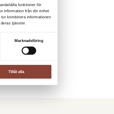
andahålla funktioner för
dsansvarig Hästnäringens
n information från din enhet
ftelse
 tur kombinera informationen
8
deras tjänster.
Marknadsföring
son
YN
4
Tillåt alla