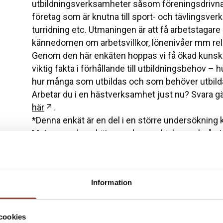
utbildningsverksamheter såsom föreningsdrivna 
företag som är knutna till sport- och tävlingsverk
turridning etc. Utmaningen är att få arbetstagare
kännedomen om arbetsvillkor, lönenivåer mm relat
Genom den här enkäten hoppas vi få ökad kunska
viktig fakta i förhållande till utbildningsbehov – h
hur många som utbildas och som behöver utbild
Arbetar du i en hästverksamhet just nu? Svara g
Öppnas i ny flik
här
.
*Denna enkät är en del i en större undersökning
Motsvarande enkät som denna skickas också ut 
som arbetar inom hästnäringen. OBS! Enkäten vände
hästjobb just nu. Du ska bara svara på enkäten e
En annan enkät har skickats till elever vid häst
Information
intervjuundersökning av arbetsgivare.
Kontaktperson
cookies
Sara Westh