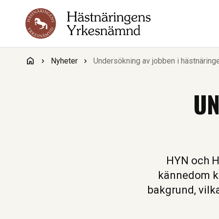
Hoppa till innehåll
Nyheter
Undersökning av jobben i hästnäring
UN
HYN och HN
kännedom kri
bakgrund, vilk