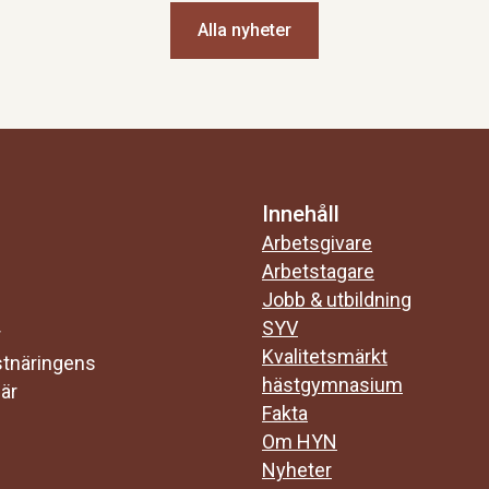
Alla nyheter
Innehåll
Arbetsgivare
Arbetstagare
Jobb & utbildning
SYV
r
Kvalitetsmärkt
stnäringens
hästgymnasium
 är
Fakta
Om HYN
Nyheter