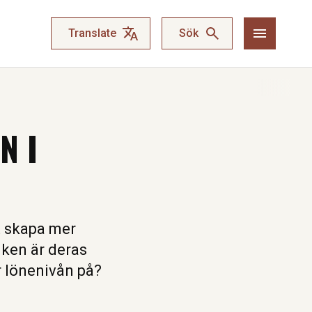
Translate
Sök
N I
t skapa mer
lken är deras
r lönenivån på?