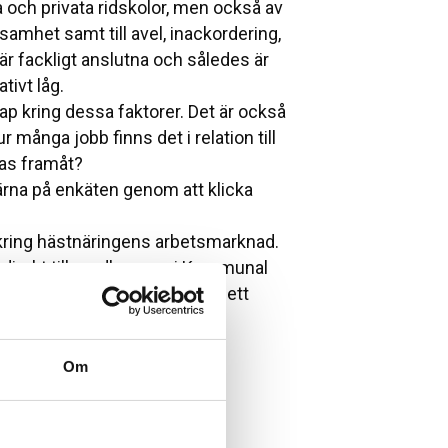
och privata ridskolor, men också av
samhet samt till avel, inackordering,
 är fackligt anslutna och således är
ivt låg.
p kring dessa faktorer. Det är också
ur många jobb finns det i relation till
as framåt?
ärna på enkäten genom att klicka
 kring hästnäringens arbetsmarknad.
direkt till medlemmar i Kommunal
r sig till dig som arbetar i ett
n gång.
gymnasier. Dessutom pågår en
Om
olm