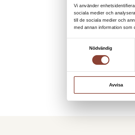
Vi använder enhetsidentifierar
sociala medier och analysera 
till de sociala medier och a
med annan information som du 
Samtyckesval
Nödvändig
Avvisa