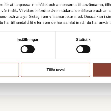
e för att anpassa innehållet och annonserna till användarna, tillh
Arbetsmarkna
vår trafik. Vi vidarebefordrar även sådana identifierare och anna
Nationella Sti
nnons- och analysföretag som vi samarbetar med. Dessa kan i sin
070-527 20 1
har tillhandahållit eller som de har samlat in när du har använt 
Skicka e-post
Kontaktperson
Inställningar
Statistik
Maria Karls
Kanslichef H
070-660 24 7
Tillåt urval
Skicka e-post