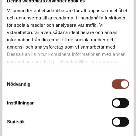
Denna webbplats använder cookies
Vi använder enhetsidentifierare för att anpassa innehållet
och annonserna till användarna, tillhandahålla funktioner
för sociala medier och analysera vår trafik. Vi
vidarebefordrar även sådana identifierare och annan
information från din enhet till de sociala medier och
annons- och analysföretag som vi samarbetar med.
Dessa kan i sin tur kombinera informationen med annan
information som du har tillhandahållit eller som de har
samlat in när du har använt deras tjänster.
Samtyckesval
Nödvändig
Inställningar
24 juni 2026
Arbetsmiljö­utbildningar i höst
Statistik
Hästsportens folkhögskola erbjuder fortsatt olika
arbetsmiljöutbildningar kostnadsfritt. Passa på och