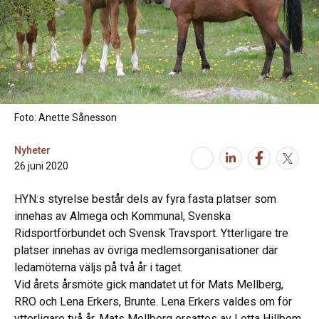
Foto: Anette Sånesson
Nyheter
26 juni 2020
HYN:s styrelse består dels av fyra fasta platser som
innehas av Almega och Kommunal, Svenska
Ridsportförbundet och Svensk Travsport. Ytterligare tre
platser innehas av övriga medlemsorganisationer där
ledamöterna väljs på två år i taget.
Vid årets årsmöte gick mandatet ut för Mats Mellberg,
RRO och Lena Erkers, Brunte. Lena Erkers valdes om för
ytterligare två år. Mats Mellberg ersattes av Lotta Hillbom,