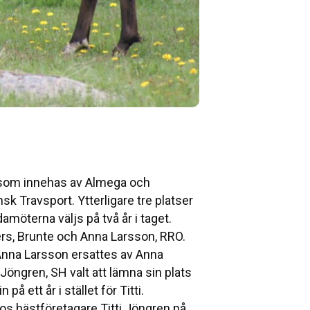
r som innehas av Almega och
 Travsport. Ytterligare tre platser
möterna väljs på två år i taget.
ers, Brunte och Anna Larsson, RRO.
 Anna Larsson ersattes av Anna
 Jöngren, SH valt att lämna sin plats
på ett år i stället för Titti.
hos hästföretagare Titti Jöngren på