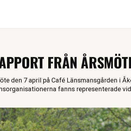
APPORT FRÅN ÅRSMÖT
te den 7 april på Café Länsmansgården i Åke
sorganisationerna fanns representerade vid