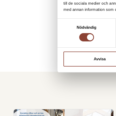
till de sociala medier och a
med annan information som du 
Samtyckesval
Nödvändig
Avvisa