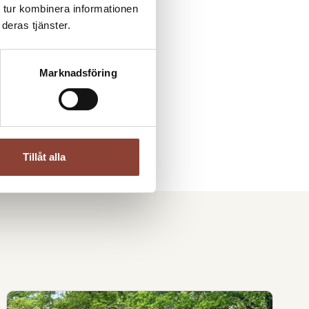
 tur kombinera informationen
deras tjänster.
son
Marknadsföring
YN
4
Tillåt alla