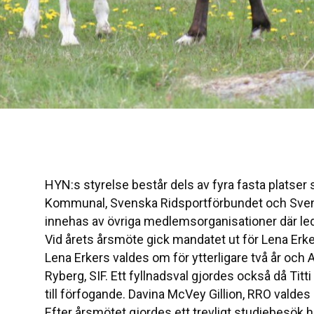
HYN:s styrelse består dels av fyra fasta platse
Kommunal, Svenska Ridsportförbundet och Svensk
innehas av övriga medlemsorganisationer där leda
Vid årets årsmöte gick mandatet ut för Lena Erk
Lena Erkers valdes om för ytterligare två år och
Ryberg, SIF. Ett fyllnadsval gjordes också då Titti
till förfogande. Davina McVey Gillion, RRO valdes in 
Efter årsmötet gjordes ett trevligt studiebesök 