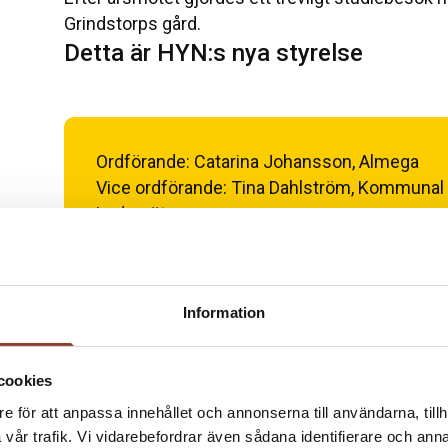
Grindstorps gård.
Detta är HYN:s nya styrelse
Ordförande: Catarina Johansson, Almega
Vice ordförande: Tina Dahlström, Kommunal
Ledamöter:
Gisela Löfstrand, Svenska Ridsportförbunde
Ulf Hörnberg Svensk Travsport
Lena Erkers, Brunte
Information
Anna Ryberg, Svenska Islandshästförbundet
Davina McVey Gillion, Ridskolornas Riksorga
cookies
e för att anpassa innehållet och annonserna till användarna, tillh
vår trafik. Vi vidarebefordrar även sådana identifierare och anna