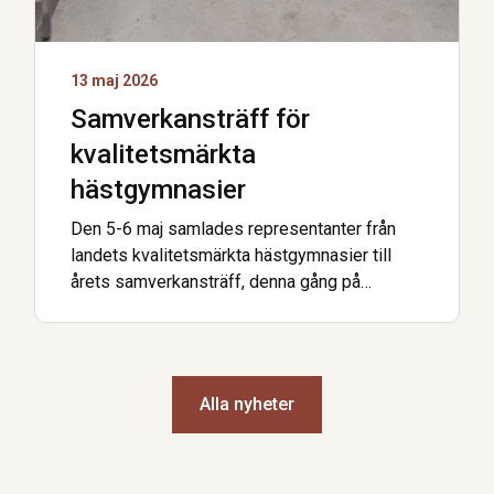
13 maj 2026
Samverkansträff för
kvalitetsmärkta
hästgymnasier
Den 5-6 maj samlades representanter från
landets kvalitetsmärkta hästgymnasier till
årets samverkansträff, denna gång på
Axevalla Hästcentrum. Förra veckan var det …
Alla nyheter