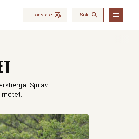
Translate
Sök
ET
rsberga. Sju av
 mötet.