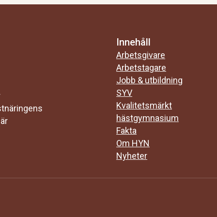
Innehåll
Arbetsgivare
Arbetstagare
Jobb & utbildning
SYV
r
Kvalitetsmärkt
stnäringens
hästgymnasium
 är
Fakta
Om HYN
Nyheter