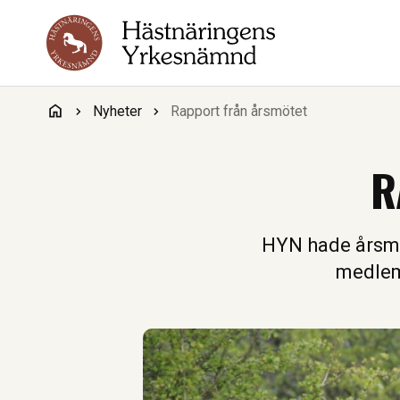
Hoppa till innehåll
Nyheter
Rapport från årsmötet
R
HYN hade årsmö
medlem