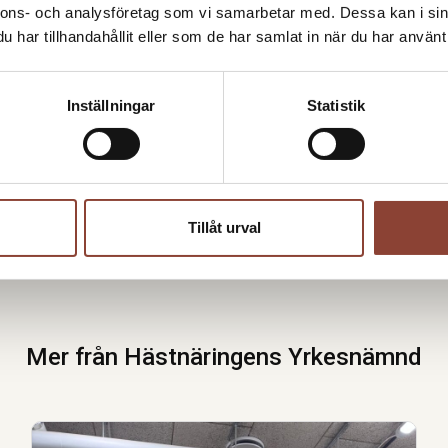
Protokoll årsmötet
nnons- och analysföretag som vi samarbetar med. Dessa kan i sin
Kontaktperson
har tillhandahållit eller som de har samlat in när du har använt 
Maria Karls
Inställningar
Statistik
Kanslichef H
070-660 24 7
Skicka e-post
Tillåt urval
Mer från Hästnäringens Yrkesnämnd